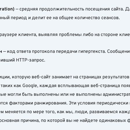
ation)
— средняя продолжительность посещения сайта. Для
ный период и делит ее на общее количество сеансов.
браузере клиента, выявляя проблемы либо на стороне клие
н
— код ответа протокола передачи гипертекста. Сообщени
авивший HTTP-запрос.
ции, которую веб-сайт занимает на страницах результатов
таких как Google, каждая всплывающая веб-страница появ
торые могли быть выполнены или не выполнены администра
ются факторами ранжирования. Эти условия периодически 
тем меняется по мере того, как мы, люди, развиваемся ка
о основная причина, по которой вы не найдете одинаковых