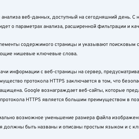
нализа веб-данных, доступный на сегодняшний день. С но
идет о параметрах анализа, расширенной фильтрации и кач
ементы содержимого страницы и указывают поисковым си
ающие нишевые ключевые слова.
дачи информации с веб-страницы на сервер, предусматри
имущество протокола HTTPS заключается в том, что безоп
защищена. Google вознаграждает веб-сайты, которые пре
 протокола HTTPS является большим преимуществом в поз
симально возможное уменьшение размера файла изображени
ия должны быть названы и описаны простым языком и с к