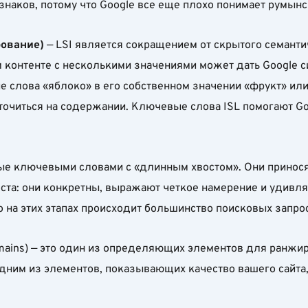
наков, потому что Google все еще плохо понимает румынс
рование)
— LSI является сокращением от скрытого семанти
м контенте с несколькими значениями может дать Google с
ие слова «яблоко» в его собственном значении «фрукт» ил
точиться на содержании. Ключевые слова ISL помогают Go
е ключевыми словами с «длинным хвостом». Они приносят 
роста: они конкретны, выражают четкое намерение и удивл
на этих этапах происходит большинство поисковых запрос
mains) — это один из определяющих элементов для ранжир
им из элементов, показывающих качество вашего сайта, н