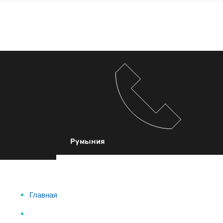
Румыния
Главная
SEO-услуги в
Румыния