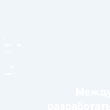
11
февраля,
2021
wp-
admin
Между
разработат