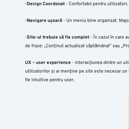
-
Design
Coordonat
- Confortabil pentru utilizatori.
-
Navigare
ușoară
- Un meniu bine organizat. Major
-
Site-ul
trebuie
să
fie
complet
- În cazul în care a
de fraze: „Conținut actualizat săptămânal” sau „Pr
UX – user experience
- interacțiunea dintre un uti
utilizatorilor și ai menține pe site este necesar u
fie intuitive pentru user.