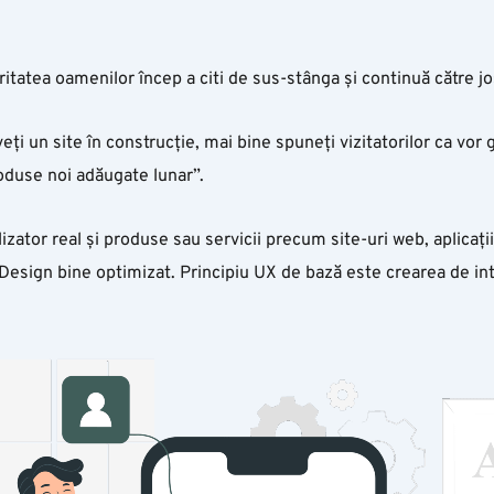
itatea oamenilor încep a citi de sus-stânga și continuă către j
veți un site în construcție, mai bine spuneți vizitatorilor ca vor 
oduse noi adăugate lunar”.
lizator real şi produse sau servicii precum site-uri web, aplicați
n Design bine optimizat. Principiu UX de bază este crearea de in