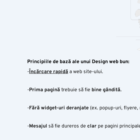
Principiile de
bază
ale
unui
Design web bun:
-
Încărcare
rapidă
a web site-ului.
-
Prima
pagină
trebuie să fie
bine
gândită.
-
Fără
widget-
uri
deranjate
(ex. popup-uri, flyere,
-
Mesajul
să fie dureros de
clar
pe pagini principal