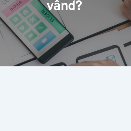
vând?