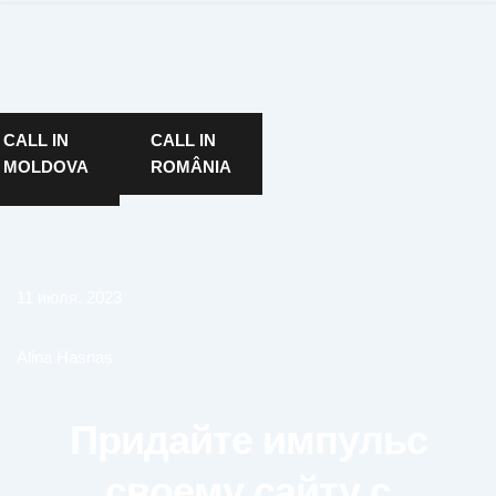
CALL IN
CALL IN
MOLDOVA
ROMÂNIA
11 июля, 2023
Alina Hasnaș
Придайте импульс
своему сайту с