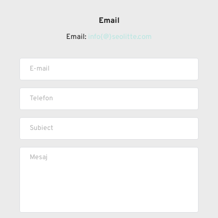
Email
Email: 
info{@}seolitte.com