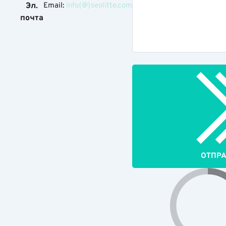
Эл.
Email:
info{@}seolitte.com
почта
ОТПР