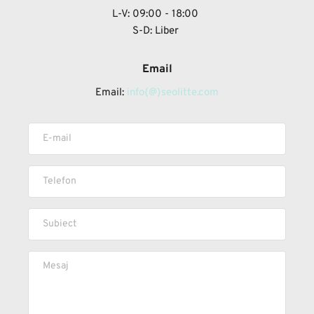
L-V: 09:00 - 18:00
S-D: Liber 
Email
Email: 
info{@}seolitte.com