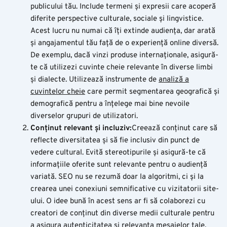
publicului tău. Include termeni și expresii care acoperă
diferite perspective culturale, sociale și lingvistice.
Acest lucru nu numai că îți extinde audiența, dar arată
și angajamentul tău față de o experiență online diversă.
De exemplu, dacă vinzi produse internaționale, asigură-
te că utilizezi cuvinte cheie relevante în diverse limbi
și dialecte. Utilizează instrumente de
analiză a
cuvintelor cheie
care permit segmentarea geografică și
demografică pentru a înțelege mai bine nevoile
diverselor grupuri de utilizatori.
Conținut relevant și incluziv:
Creează conținut care să
reflecte diversitatea și să fie inclusiv din punct de
vedere cultural. Evită stereotipurile și asigură-te că
informațiile oferite sunt relevante pentru o audiență
variată. SEO nu se rezumă doar la algoritmi, ci și la
crearea unei conexiuni semnificative cu vizitatorii site-
ului. O idee bună în acest sens ar fi să colaborezi cu
creatori de conținut din diverse medii culturale pentru
a asigura autenticitatea și relevanța mesajelor tale.