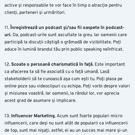
active și responsabile te vor face în timp o atracție pentru
clienți, parteneri și urmăritori.
11.
Înregistrează un podcast și/sau fii oaspete în podcast-
uri.
Da, podcast-urile sunt ascultate la greu. Iar oamenii care
participă la discuții câștigă o grămadă de vizibilitate. Poți
aduce în lumină brandul tău prin public speaking neînfricat.
12.
Scoate o persoană charismatică în față
. Este important
ca afacerea ta să fie asociată cu o față umană. Lasă
stakeholderii să te cunoască așa cum ești tu. Poți plasa pe
online poze sau videoclipuri cu echipa. Poți vorbi despre valori
și misiunea voastră. Iar oamenii, la rândul lor, vor aprecia
acest grad de asumare și implicare.
13.
Influencer Marketing
. Acum sunt foarte populari micro
influencerii, care deși nu sunt atât de popularii ca influencerii
de top, sunt mai nișați. astfel, ei au un succes mai mare și-un