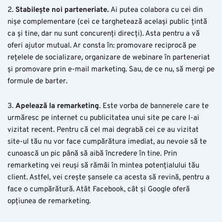
2.
Stabilește noi parteneriate.
Ai putea colabora cu cei din
nișe complementare (cei ce targhetează același public țintă
ca și tine, dar nu sunt concurenți direcți). Asta pentru a vă
oferi ajutor mutual. Ar consta în: promovare reciprocă pe
rețelele de socializare, organizare de webinare în parteneriat
și promovare prin e-mail marketing. Sau, de ce nu, să mergi pe
formule de barter.
3.
Apelează la remarketing
. Este vorba de bannerele care te
urmăresc pe internet cu publicitatea unui site pe care l-ai
vizitat recent. Pentru că cel mai degrabă cei ce au vizitat
site-ul tău nu vor face cumpărătura imediat, au nevoie să te
cunoască un pic până să aibă încredere în tine. Prin
remarketing vei reuși să rămâi în mintea potențialului tău
client. Astfel, vei crește șansele ca acesta să revină, pentru a
face o cumpărătură. Atât Facebook, cât și Google oferă
opțiunea de remarketing.