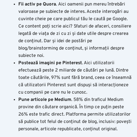
Fii activ pe Quora
.
Aici oamenii pun mereu întrebări
valoroase pe subiecte de interes. Aceste interogări au
cuvinte cheie pe care publicul tău le caută pe Google.
Ce content poți scrie aici?
Sfaturi de afaceri, c
onsiliere
legată de viața de zi cu zi și d
ate utile despre crearea
de conținut. Dar și i
dei de postări pe
blog/brainstorming de conținut, și i
nformații despre
subiecte noi.
Postează imagini pe Pinterest
. Aici u
tilizatorii
efectuează peste 2 miliarde de căutări pe lună.
Dintre
toate căutările, 97% sunt fără brand, ceea ce înseamnă
că utilizatorii Pinterest sunt dispuși să interacționeze
cu companii pe care nu le cunosc
.
Pune articole pe Medium
.
58% din traficul Medium
provine din căutare organică. În timp ce puțin peste
26% este trafic direct.
P
latforma permite utilizatorilor
să publice tot felul de conținut de blog, inclusiv: p
ovești
personale, a
rticole republicate, c
onținut original
.