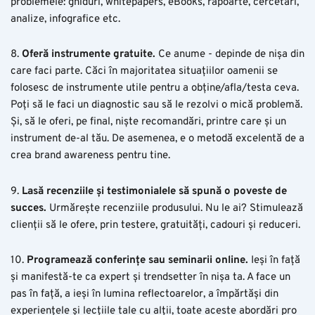
problemele: ghiduri, whitepapers, eBooks, rapoarte, cercetări,
analize, infografice
etc.
8.
Oferă instrumente gratuite.
Ce anume - depinde de nișa din
care faci parte. Căci în majoritatea situațiilor oamenii se
folosesc de instrumente utile pentru a obține/afla/testa ceva.
Poți să le faci un diagnostic sau să le rezolvi o mică problemă.
Și, să le oferi, pe final, niște recomandări, printre care și un
instrument de-al tău. De asemenea, e o metodă excelentă de a
crea brand awareness pentru tine.
9.
Lasă recenziile și testimonialele să spună o poveste de
succes.
Urmărește recenziile produsului. Nu le ai? Stimulează
clienții să le ofere, prin testere, gratuități, cadouri și reduceri.
10.
Programează conferințe sau seminarii online.
Ieși în față
și manifestă-te ca expert și trendsetter în nișa ta. A face un
pas în față, a ieși în lumina reflectoarelor, a împărtăși din
experiențele și lecțiile tale cu alții, toate aceste abordări pro