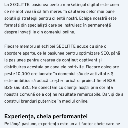
La SEOLITTE, pasiunea pentru marketingul digital este ceea
ce ne motivează să fim mereu în căutarea celor mai bune
soluții și strategii pentru clienții noștri. Echipa noastră este
formată din specialiști care se instruiesc în permanență
despre inovațiile din domeniul online.
Fiecare membru al echipei SEOLITTE aduce cu sine o
abordare aparte, de la pasiunea pentru
optimizare SEO
, până
la pasiunea pentru crearea de conținut captivant și
distribuirea acestuia pe canalele potrivite. Fiecare coleg are
peste 10,000 ore lucrate în domeniul său de activitate. Și
este ambițios să aducă creșteri oricărui proiect fie el B2B,
B2G sau B2C. Ne conectăm cu clienții noștri prin dorința
noastră comună de a obține rezultate remarcabile. Dar, și de a
construi branduri puternice în mediul online.
Experiența, cheia performanței
Pe lângă pasiune, experiența este un alt factor cheie care ne