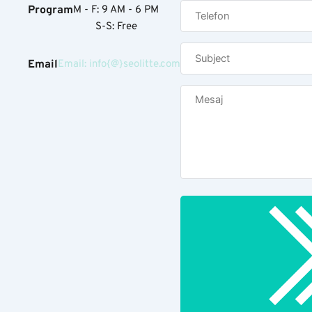
Program
M - F: 9 AM - 6 PM
S-S: Free
Email
Email: info{@}seolitte.com