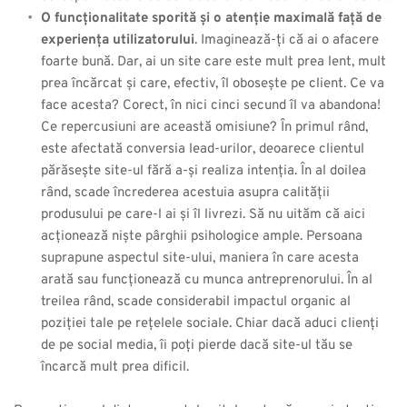
O funcționalitate sporită și o atenție maximală față de 
experiența utilizatorului
. Imaginează-ți că ai o afacere 
foarte bună. Dar, ai un site care este mult prea lent, mult 
prea încărcat și care, efectiv, îl obosește pe client. Ce va 
face acesta? Corect, în nici cinci secund îl va abandona! 
Ce repercusiuni are această omisiune? În primul rând, 
este afectată conversia lead-urilor, deoarece clientul 
părăsește site-ul fără a-și realiza intenția. În al doilea 
rând, scade încrederea acestuia asupra calității 
produsului pe care-l ai și îl livrezi. Să nu uităm că aici 
acționează niște pârghii psihologice ample. Persoana 
suprapune aspectul site-ului, maniera în care acesta 
arată sau funcționează cu munca antreprenorului. În al 
treilea rând, scade considerabil impactul organic al 
poziției tale pe rețelele sociale. Chiar dacă aduci clienți 
de pe social media, îi poți pierde dacă site-ul tău se 
încarcă mult prea dificil. 