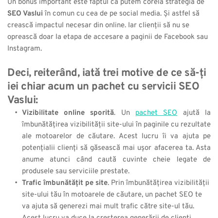
Un bonus important este faptul că putem corela strategia de 
SEO Vaslui
 în comun cu cea de pe social media. Și astfel să 
crească impactul necesar din online. Iar clienții să nu se 
oprească doar la etapa de accesare a paginii de Facebook sau 
Instagram.
Deci, reiterând, iată trei motive de ce să-ți 
iei chiar acum un pachet cu servicii SEO 
Vaslui: 
Vizibilitate online sporită
. Un 
pachet SEO
 ajută la 
îmbunătățirea vizibilității site-ului în paginile cu rezultate 
ale motoarelor de căutare. Acest lucru îi va ajuta pe 
potențialii clienți să găsească mai ușor afacerea ta. Asta 
anume atunci când caută cuvinte cheie legate de 
produsele sau serviciile prestate.
Trafic îmbunătățit pe site
. Prin îmbunătățirea vizibilității 
site-ului tău în motoarele de căutare, un pachet SEO te 
va ajuta să generezi mai mult trafic către site-ul tău. 