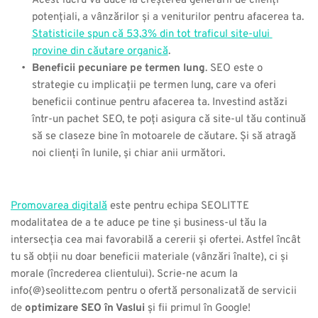
Acest lucru va duce la creșterea generării de clienți 
potențiali, a vânzărilor și a veniturilor pentru afacerea ta. 
Statisticile spun că 53,3% din tot traficul site-ului 
provine din căutare organică
.
Beneficii pecuniare pe termen lung
. SEO este o 
strategie cu implicații pe termen lung, care va oferi 
beneficii continue pentru afacerea ta. Investind astăzi 
într-un pachet SEO, te poți asigura că site-ul tău continuă 
să se claseze bine în motoarele de căutare. Și să atragă 
noi clienți în lunile, și chiar anii următori.
Promovarea digitală
 este pentru echipa SEOLITTE 
modalitatea de a te aduce pe tine și business-ul tău la 
intersecția cea mai favorabilă a cererii și ofertei. Astfel încât 
tu să obții nu doar beneficii materiale (vânzări înalte), ci și 
morale (încrederea clientului). Scrie-ne acum la 
info{@}seolitte.com pentru o ofertă personalizată de servicii 
de
 optimizare SEO în Vaslui
 și fii primul în Google!