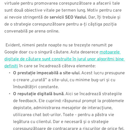
virtuale pentru promovarea corespunzătoare a afacerii tale 
sunt două obiective vitale pe termen lung. Motiv pentru care 
ai nevoie stringentă de 
servicii SEO Vaslui
.
Dar, îți trebuie și 
de o strategie corespunzătoare pentru a-ți câștiga poziția 
convenabilă pe arena online.
 Evident, nimeni peste noapte nu se trezește renumit pe 
Google doar cu o singură căutare. Asta deoarece 
motoarele 
digitale de căutare sunt construite în jurul unor algoritmi bine 
definiți
 în care se încadrează câteva elemente:
O prestație impecabilă a site-ului
. Acest lucru presupune 
o creare „curată” a site-ului, cu minime bug-uri și cu 
îmbunătățiri constante.
O reputație digitală bună
. Aici se încadrează strategiile 
de feedback. Ele cuprind: răspunsul prompt la problemele 
depistate, administrarea mesajelor de interacțiune, 
utilizarea chat bot-urilor. Toate - pentru a păstra vie 
legătura cu clientul. Dar e necesară și o strategie 
corespunzătoare de contracarare a riscurilor de orice fel.