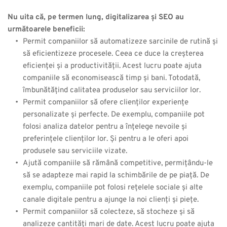
Nu uita că, pe termen lung, digitalizarea și SEO au 
următoarele beneficii: 
Permit companiilor să automatizeze sarcinile de rutină și 
să eficientizeze procesele. Ceea ce duce la creșterea 
eficienței și a productivității. Acest lucru poate ajuta 
companiile să economisească timp și bani. Totodată, 
îmbunătățind calitatea produselor sau serviciilor lor.
Permit companiilor să ofere clienților experiențe 
personalizate și perfecte. De exemplu, companiile pot 
folosi analiza datelor pentru a înțelege nevoile și 
preferințele clienților lor. Și pentru a le oferi apoi 
produsele sau serviciile vizate.
Ajută companiile să rămână competitive, permițându-le 
să se adapteze mai rapid la schimbările de pe piață. De 
exemplu, companiile pot folosi rețelele sociale și alte 
canale digitale pentru a ajunge la noi clienți și piețe.
Permit companiilor să colecteze, să stocheze și să 
analizeze cantități mari de date. Acest lucru poate ajuta 