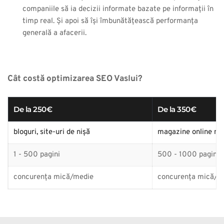
companiile să ia decizii informate bazate pe informații în 
timp real. Și apoi să își îmbunătățească performanța 
generală a afacerii.
Cât costă optimizarea SEO Vaslui?
De la 250€
De la 350€
bloguri, site-uri de nișă
magazine online mic
1 - 500 pagini
500 - 1000 pagini
concurența mică/medie
concurența mică/m