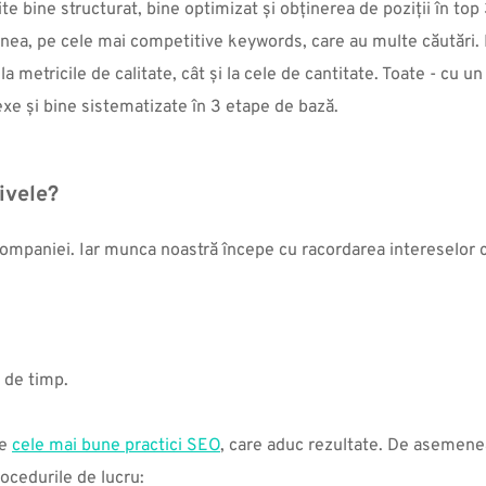
te bine structurat, bine optimizat și obținerea de poziții în top
ea, pe cele mai competitive keywords, care au multe căutări. D
a metricile de calitate, cât și la cele de cantitate. Toate - cu un
exe și bine sistematizate în 3 etape de bază.
ivele?
mpaniei. Iar munca noastră începe cu racordarea intereselor cli
 de timp.
e 
cele mai bune practici SEO
, care aduc rezultate. De asemenea
ocedurile de lucru: