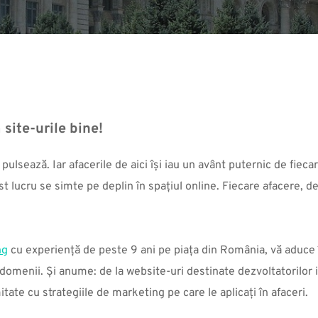
site-urile bine!
 pulsează. Iar afacerile de aici își iau un avânt puternic de fieca
 lucru se simte pe deplin în spațiul online. Fiecare afacere, de 
ng
 cu experiență de peste 9 ani pe piața din România, vă aduce î
omenii. Și anume: de la website-uri destinate dezvoltatorilor imo
tate cu strategiile de marketing pe care le aplicați în afaceri. 