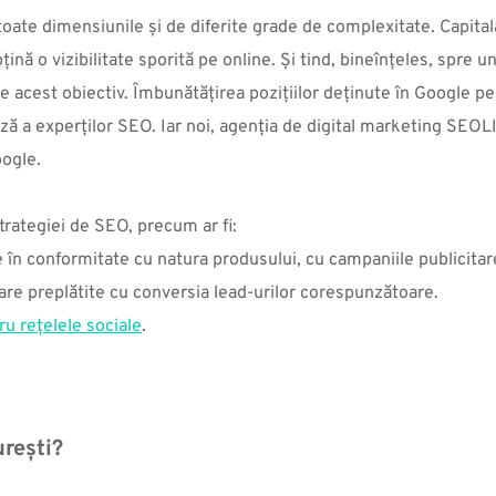
 toate dimensiunile 
și de diferite grade de complexitate
. Capita
țină o vizibilitate sporită pe online. Și tind, bineînțeles, spre 
e acest obiectiv. Îmbunătățirea pozițiilor deținute în Google pe 
ză a experților SEO. Iar noi, agenția de digital marketing SEOL
ogle. 
trategiei de SEO, precum ar fi:
e în conformitate cu natura produsului, cu campaniile publicitar
tare preplătite cu conversia lead-urilor corespunzătoare.
u rețelele sociale
.
rești?