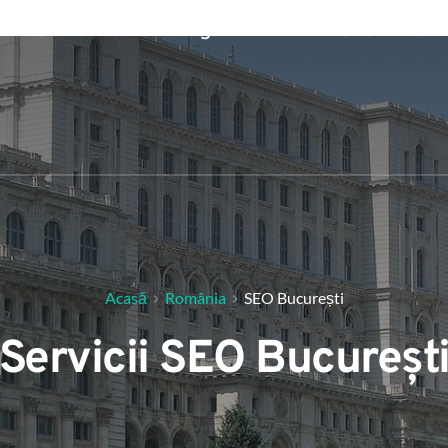
Servicii de Marketing
Procedura SEO
Con
Acasă
România
SEO București
Servicii SEO Bucureșt