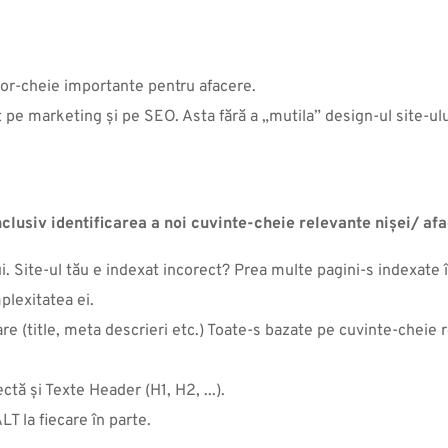
telor-cheie importante pentru afacere.
nt pe marketing și pe SEO. Asta fără a „mutila” design-ul site-ulu
clusiv identificarea a noi cuvinte-cheie relevante nișei/ afa
i. Site-ul tău e indexat incorect? Prea multe pagini-s indexate
plexitatea ei.
(title, meta descrieri etc.) Toate-s bazate pe cuvinte-cheie re
ă şi Texte Header (H1, H2, ...).
T la fiecare în parte.