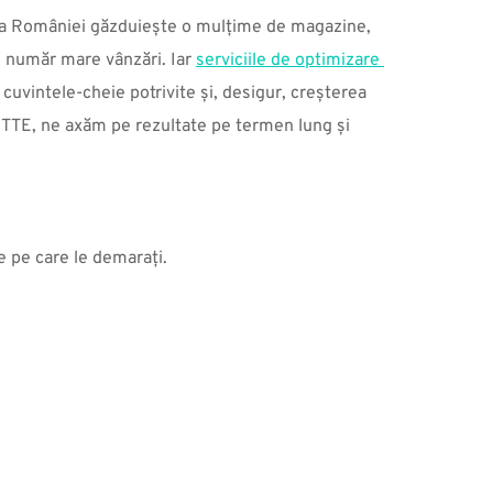
la României găzduiește o mulțime de magazine, 
un număr mare vânzări. Iar 
serviciile de optimizare 
cuvintele-cheie potrivite și, desigur, creșterea 
ITTE, ne axăm pe rezultate pe termen lung și 
e pe care le demarați.