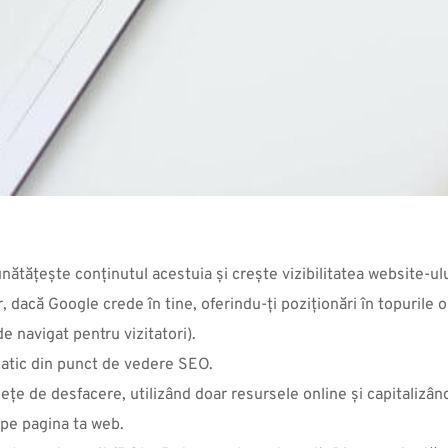
ătățește conținutul acestuia și crește vizibilitatea website-ulu
, dacă Google crede în tine, oferindu-ți poziționări în topurile 
e navigat pentru vizitatori).
matic din punct de vedere SEO.
țe de desfacere, utilizând doar resursele online și capitalizând 
 pe pagina ta web.