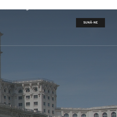
tact
Blog RO
SUNĂ-NE
i