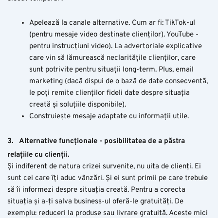
Apelează la canale alternative. Cum ar fi: TikTok-ul
(pentru mesaje video destinate clienților). YouTube -
pentru instrucțiuni video). La advertoriale explicative
care vin să lămurească neclaritățile clienților, care
sunt potrivite pentru situații long-term. Plus, email
marketing (dacă dispui de o bază de date consecventă,
le poți remite clienților fideli date despre situația
creată și soluțiile disponibile).
Construiește mesaje adaptate cu informații utile.
3.
Alternative funcționale - posibilitatea de a păstra
relațiile cu clienții.
Și indiferent de natura crizei survenite, nu uita de clienți. Ei
sunt cei care îți aduc vânzări. Și ei sunt primii pe care trebuie
să îi informezi despre situația creată. Pentru a corecta
situația și a-ți salva business-ul oferă-le gratuități. De
exemplu: reduceri la produse sau livrare gratuită. Aceste mici