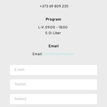
 +373 69 809 235
Program
L-V: 09:00 - 18:00
S-D: Liber 
Email
Email: 
info{@}seolitte.com